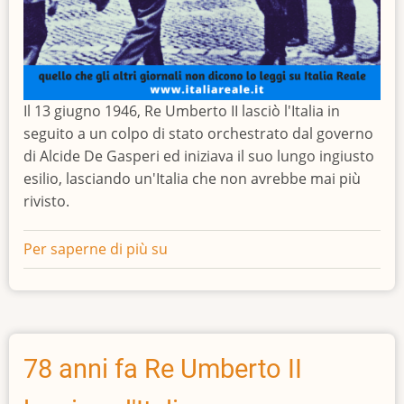
Il 13 giugno 1946, Re Umberto II lasciò l'Italia in
seguito a un colpo di stato orchestrato dal governo
di Alcide De Gasperi ed iniziava il suo lungo ingiusto
esilio, lasciando un'Italia che non avrebbe mai più
rivisto.
Per saperne di più su
79
anni
fa
Re
Umberto
II
78 anni fa Re Umberto II
lasciava