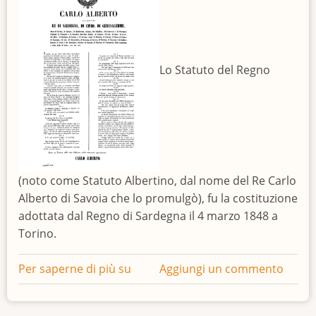
via
D'amelio
Lo Statuto del Regno
(noto come Statuto Albertino, dal nome del Re Carlo
Alberto di Savoia che lo promulgò), fu la costituzione
adottata dal Regno di Sardegna il 4 marzo 1848 a
Torino.
Per saperne di più su
171°
Aggiungi un commento
anniversario
dello