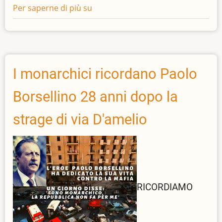
Per saperne di più su
173°
anniversario
dello
Statuto
Albertino
I monarchici ricordano Paolo
Borsellino 28 anni dopo la
strage di via D'amelio
RICORDIAMO