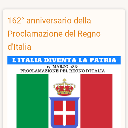
Re
Umberto
II
162° anniversario della
lasciava
Proclamazione del Regno
l'Italia
d'Italia