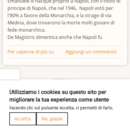
Emanuele III nacque proprio a Napoli, con il titolo di
principe di Napoli, che nel 1946, Napoli votò per
l'80% a favore della Monarchia, e la strage di via
Medina, dove trovarono la morte molti giovani di
fede monarchica.
De Magistris dimentica anche che Napoli fu
Per saperne di più su
Via
Aggiungi un commento
Vittorio
Emanuele
III
settings
a
Pagina
Paginazione
1
››
Napoli
successiva
Utilizziamo i cookies su questo sito per
Iscriviti a politica
migliorare la tua esperienza come utente
Facendo clic sul pulsante Accetta, ci permetti di farlo.
© 2026 ITALIA REALE, All rights reserved.
Accetto
No, grazie