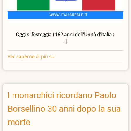
Oggi si festeggia i 162 anni dell'Unità d'Italia :
il
Per saperne di più su
162°
anniversario
della
Proclamazione
del
Regno
I monarchici ricordano Paolo
d'Italia
Borsellino 30 anni dopo la sua
morte