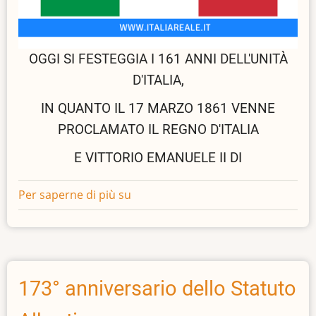
OGGI SI FESTEGGIA I 161 ANNI DELL'UNITÀ
D'ITALIA,
IN QUANTO IL 17 MARZO 1861 VENNE
PROCLAMATO IL REGNO D'ITALIA
E VITTORIO EMANUELE II DI
Per saperne di più su
161°
anniversario
della
Proclamazione
del
Regno
173° anniversario dello Statuto
d'Italia