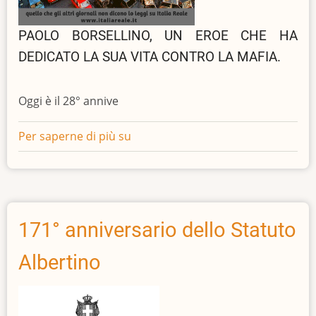
PAOLO BORSELLINO, UN EROE CHE HA
DEDICATO LA SUA VITA CONTRO LA MAFIA.
Oggi è il 28° annive
Per saperne di più su
I
monarchici
ricordano
Paolo
Borsellino
28
171° anniversario dello Statuto
anni
Albertino
dopo
la
strage
di