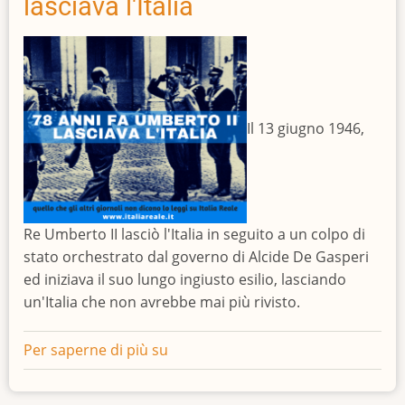
lasciava l'Italia
l'Italia
Il 13 giugno 1946,
Re Umberto II lasciò l'Italia in seguito a un colpo di
stato orchestrato dal governo di Alcide De Gasperi
ed iniziava il suo lungo ingiusto esilio, lasciando
un'Italia che non avrebbe mai più rivisto.
Per saperne di più su
78
anni
fa