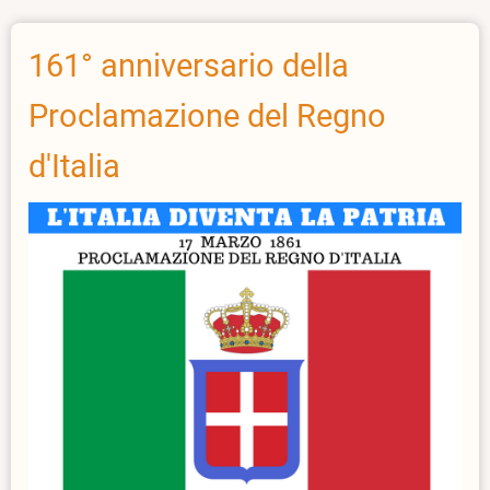
Paolo
Borsellino
30
161° anniversario della
anni
Proclamazione del Regno
dopo
la
d'Italia
sua
morte