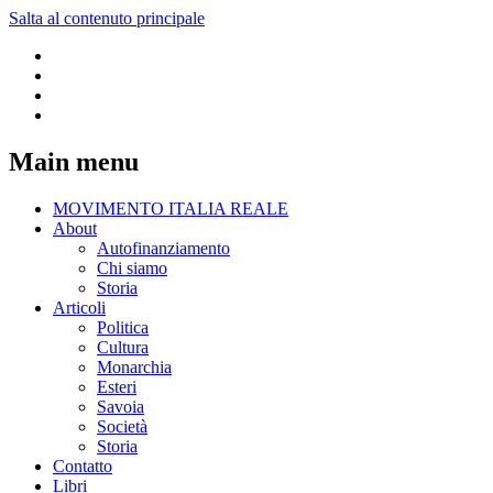
Salta al contenuto principale
Main menu
MOVIMENTO ITALIA REALE
About
Autofinanziamento
Chi siamo
Storia
Articoli
Politica
Cultura
Monarchia
Esteri
Savoia
Società
Storia
Contatto
Libri