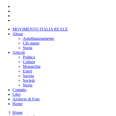
Salta
al
contenuto
principale
MOVIMENTO ITALIA REALE
About
Main
Autofinanziamento
menu
Chi siamo
Storia
Articoli
Politica
Cultura
Monarchia
Esteri
Savoia
Società
Storia
Contatto
Libri
Archivio di Foto
Home
Home