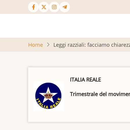
Salta
al
contenuto
principale
Home
Leggi razziali: facciamo chiarez
ITALIA REALE
Trimestrale del movimento