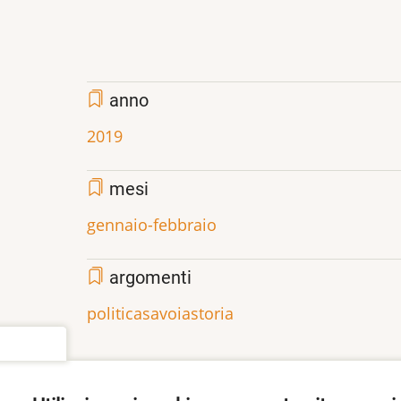
anno
2019
mesi
gennaio-febbraio
argomenti
politica
savoia
storia
settings
Aggiungi un commento