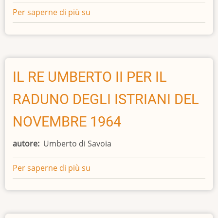
Per saperne di più su
LA
PALA
DEL
CARPACCIO
“RESTITUITA”
ALLA
IL RE UMBERTO II PER IL
SLOVENIA.
RADUNO DEGLI ISTRIANI DEL
NOVEMBRE 1964
autore
Umberto di Savoia
Per saperne di più su
IL
RE
UMBERTO
II
PER