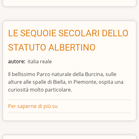
DIMENTICATO
DI
MAFALDA
DI
LE SEQUOIE SECOLARI DELLO
SAVOIA
STATUTO ALBERTINO
autore
italia reale
Il bellissimo Parco naturale della Burcina, sulle
alture alle spalle di Biella, in Piemonte, ospita una
curiosità molto particolare.
Per saperne di più su
LE
SEQUOIE
SECOLARI
DELLO
STATUTO