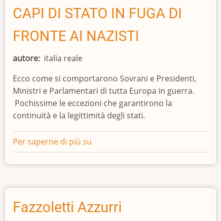
ALBERTINO
CAPI DI STATO IN FUGA DI
FRONTE AI NAZISTI
autore
italia reale
Ecco come si comportarono Sovrani e Presidenti,
Ministri e Parlamentari di tutta Europa in guerra.
Pochissime le eccezioni che garantirono la
continuità e la legittimità degli stati.
Per saperne di più su
CAPI
DI
STATO
IN
FUGA
DI
Fazzoletti Azzurri
FRONTE