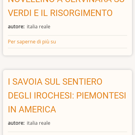
LUIGI
VERDI E IL RISORGIMENTO
DUVINA
autore
italia reale
Per saperne di più su
NOVELLINO
A
CERVINARA
SU
VERDI
E
I SAVOIA SUL SENTIERO
IL
DEGLI IROCHESI: PIEMONTESI
RISORGIMENTO
IN AMERICA
autore
italia reale