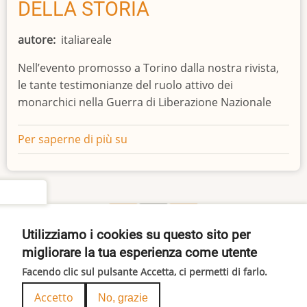
DELLA STORIA
autore
italiareale
Nell’evento promosso a Torino dalla nostra rivista,
le tante testimonianze del ruolo attivo dei
monarchici nella Guerra di Liberazione Nazionale
Per saperne di più su
LA
RESISTENZA
AZZURRA:
UN
settings
DOVEROSO
Pagina
Pagina
Paginazione
‹‹
2
››
RIEQUILIBRIO
precedente
successiva
Utilizziamo i cookies su questo sito per
Iscriviti a storia
DELLA
migliorare la tua esperienza come utente
STORIA
Facendo clic sul pulsante Accetta, ci permetti di farlo.
© 2026 ITALIA REALE, All rights reserved.
Accetto
No, grazie