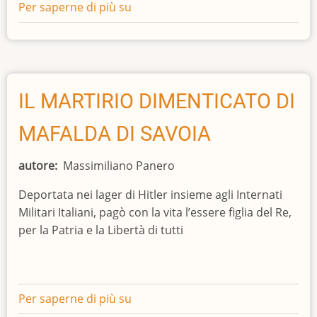
Per saperne di più su
I
SAVOIA
SUL
SENTIERO
DEGLI
IROCHESI:
IL MARTIRIO DIMENTICATO DI
PIEMONTESI
MAFALDA DI SAVOIA
IN
AMERICA
autore
Massimiliano Panero
Deportata nei lager di Hitler insieme agli Internati
Militari Italiani, pagò con la vita l’essere figlia del Re,
per la Patria e la Libertà di tutti
Per saperne di più su
IL
MARTIRIO