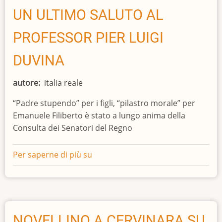
IL
UN ULTIMO SALUTO AL
RADUNO
PROFESSOR PIER LUIGI
DEGLI
ISTRIANI
DUVINA
DEL
NOVEMBRE
autore
italia reale
1964
“Padre stupendo” per i figli, “pilastro morale” per
Emanuele Filiberto è stato a lungo anima della
Consulta dei Senatori del Regno
Per saperne di più su
UN
ULTIMO
SALUTO
AL
PROFESSOR
PIER
NOVELLINO A CERVINARA SU