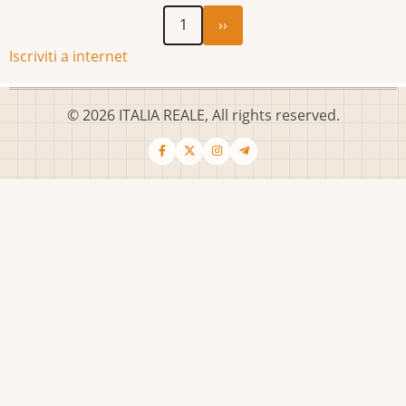
Pagina
Paginazione
1
››
successiva
Iscriviti a internet
© 2026 ITALIA REALE, All rights reserved.