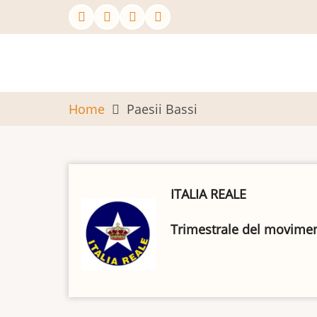
Salta
al
contenuto
principale
Home
Paesii Bassi
ITALIA REALE
Trimestrale del movimento