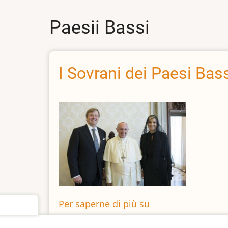
Paesii Bassi
I Sovrani dei Paesi Bassi
Per saperne di più su
I
settings
Sovrani