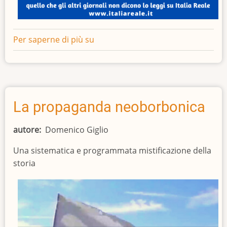
Per saperne di più su
Gli
Ordini
Dinastici
della
Real
Casa
La propaganda neoborbonica
di
Savoia
autore
Domenico Giglio
hanno
Una sistematica e programmata mistificazione della
un
storia
nuovo
Ufficiale