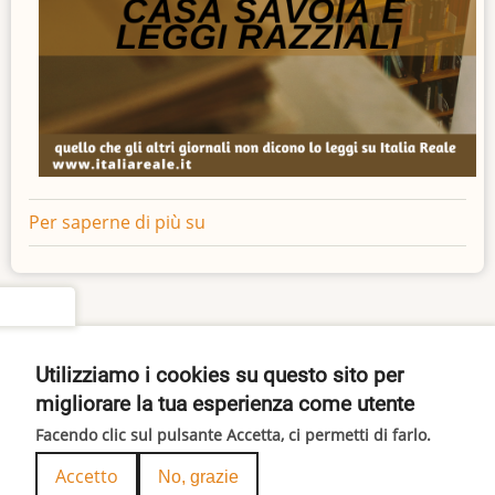
Per saperne di più su
Per
la
scuola
israelitica
settings
Pagina
Pagina
Paginazione
‹‹
2
››
precedente
successiva
Utilizziamo i cookies su questo sito per
Iscriviti a aprile-maggio-giugno
migliorare la tua esperienza come utente
Facendo clic sul pulsante Accetta, ci permetti di farlo.
© 2026 ITALIA REALE, All rights reserved.
Accetto
No, grazie