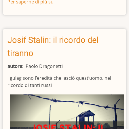
Per saperne di più su
Napoleone:
chi
era
costui
?
Josif Stalin: il ricordo del
tiranno
autore
Paolo Dragonetti
I gulag sono l’eredità che lasciò quest’uomo, nel
ricordo di tanti russi