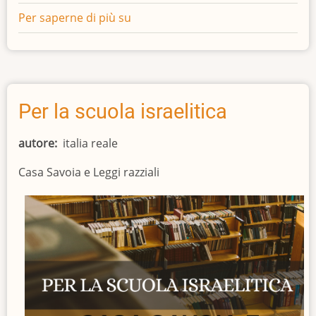
Per saperne di più su
Lezioni
di
Storia
di
Michele
D'Elia
Per la scuola israelitica
autore
italia reale
Casa Savoia e Leggi razziali