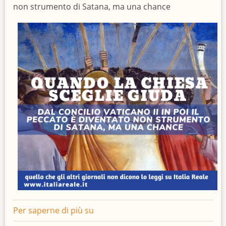
non strumento di Satana, ma una chance
Per saperne di più su
Quando
la