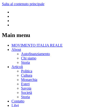
Salta al contenuto principale
Main menu
MOVIMENTO ITALIA REALE
About
Autofinanziamento
Chi siamo
Storia
Articoli
Politica
Cultura
Monarchia
Esteri
Savoia
Società
Storia
Contatto
Libri