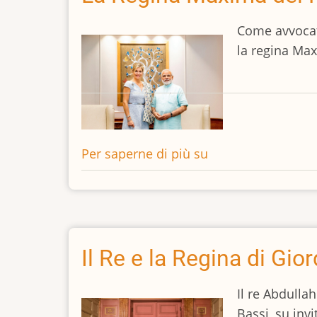
e
dei
Come avvocato
Paesi
la regina Maxi
Bassi
celebrano
il
60°
anniversario
Per saperne di più su
La
del
Regina
Benelux
Maxima
dei
Paesi
Bassi
Il Re e la Regina di Gior
in
India
Il re Abdullah
Bassi, su inv