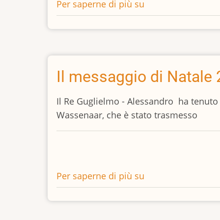
Per saperne di più su
Il
Re
Guglielmo
Alessandro
e
la
Il messaggio di Natale
Regina
Maxima
Il Re Guglielmo - Alessandro ha tenuto i
dei
Wassenaar, che è stato trasmesso
Paesi
Bassi
in
Cina
Per saperne di più su
Il
messaggio
di
Natale