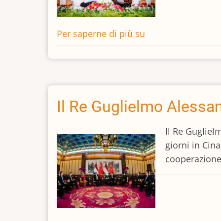
Paesi
Bassi
Per saperne di più su
La
Regina
Maxima
dei
Paesi
Bassi
Il Re Guglielmo Alessa
in
Indonesia
Il Re Gugliel
giorni in Cina
cooperazione 