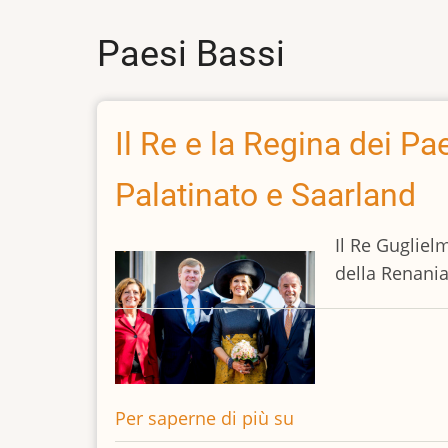
Paesi Bassi
Il Re e la Regina dei Pa
Palatinato e Saarland
Il Re Gugliel
della Renania
Per saperne di più su
Il
Re