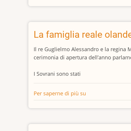
e
la
Regina
dei
La famiglia reale oland
Paesi
Bassi
Il re Guglielmo Alessandro e la regina 
negli
cerimonia di apertura dell’anno parlam
stati
federali
I Sovrani sono stati
tedeschi
della
Per saperne di più su
La
Renania-
famiglia
Palatinato
reale
e
olandese
Saarland
al