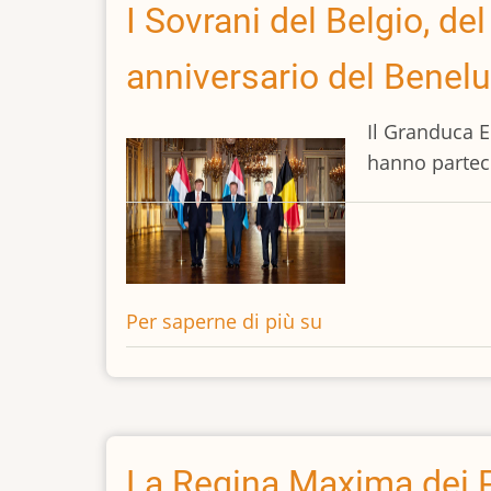
Prinsjesdag
I Sovrani del Belgio, d
2018
anniversario del Benel
Il Granduca E
hanno partec
Per saperne di più su
I
Sovrani
del
Belgio,
del
Lussemburgo
La Regina Maxima dei P