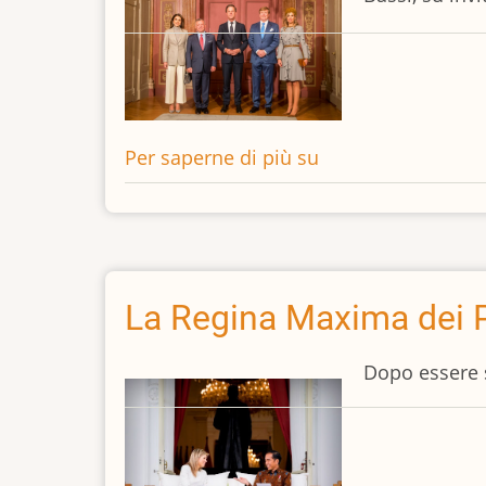
Per saperne di più su
Il
Re
e
la
Regina
di
La Regina Maxima dei P
Giordania
in
Dopo essere 
visita
ufficiale
nei