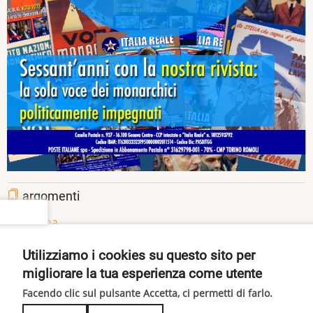
argomenti
settings
copertina
Share
Facebook
Twitter
Pinterest
Utilizziamo i cookies su questo sito per
migliorare la tua esperienza come utente
Facendo clic sul pulsante Accetta, ci permetti di farlo.
© 2026 ITALIA REALE, All rights reserved.