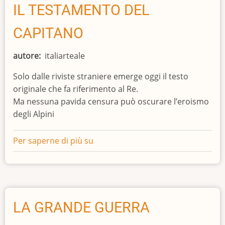
BIANCHI
IL TESTAMENTO DEL
E
CAPITANO
GLI
INCURSORI
autore
italiarteale
DI
MARINA
Solo dalle riviste straniere emerge oggi il testo
originale che fa riferimento al Re.
Ma nessuna pavida censura può oscurare l’eroismo
degli Alpini
Per saperne di più su
IL
TESTAMENTO
DEL
CAPITANO
LA GRANDE GUERRA