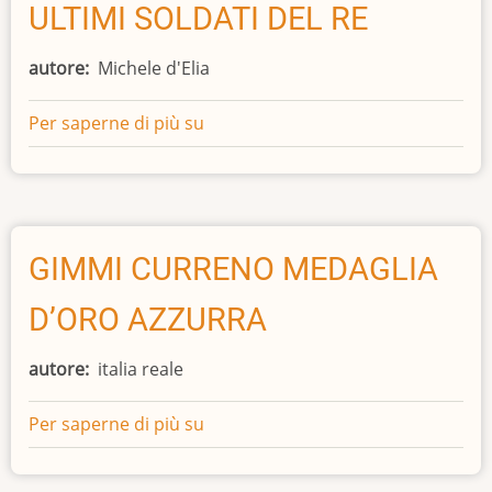
ULTIMI SOLDATI DEL RE
autore
Michele d'Elia
Per saperne di più su
I
PARTIGIANI
AZZURRI
GLI
ULTIMI
SOLDATI
GIMMI CURRENO MEDAGLIA
DEL
D’ORO AZZURRA
RE
autore
italia reale
Per saperne di più su
GIMMI
CURRENO
MEDAGLIA