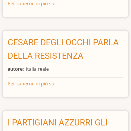
Per saperne di più su
MARGHERITA
DI
SAVOIA:
A
CENT’ANNI
DALLA
CESARE DEGLI OCCHI PARLA
PRIMA
DELLA RESISTENZA
REGINA
autore
italia reale
Per saperne di più su
CESARE
DEGLI
OCCHI
PARLA
DELLA
RESISTENZA
I PARTIGIANI AZZURRI GLI