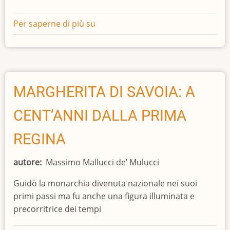
Per saperne di più su
80
anni
di
Festa
Nazionale
per
MARGHERITA DI SAVOIA: A
la
CENT’ANNI DALLA PRIMA
Liberazione
REGINA
autore
Massimo Mallucci de’ Mulucci
Guidò la monarchia divenuta nazionale nei suoi
primi passi ma fu anche una figura illuminata e
precorritrice dei tempi