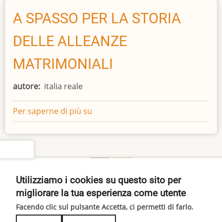
NELLA
BATTAGLIA
A SPASSO PER LA STORIA
DI
DELLE ALLEANZE
LEPANTO
MATRIMONIALI
autore
italia reale
Per saperne di più su
A
SPASSO
PER
LA
settings
STORIA
Pagina
Paginazione
1
››
DELLE
successiva
Utilizziamo i cookies su questo sito per
Iscriviti a storia
ALLEANZE
migliorare la tua esperienza come utente
MATRIMONIALI
Facendo clic sul pulsante Accetta, ci permetti di farlo.
© 2026 ITALIA REALE, All rights reserved.