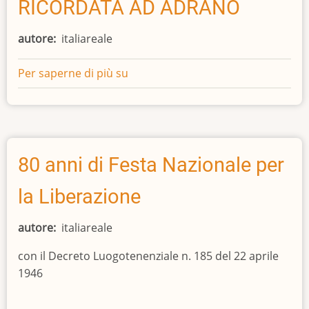
RICORDATA AD ADRANO
autore
italiareale
Per saperne di più su
LA
GRANDE
GUERRA
RICORDATA
AD
ADRANO
80 anni di Festa Nazionale per
la Liberazione
autore
italiareale
con il Decreto Luogotenenziale n. 185 del 22 aprile
1946